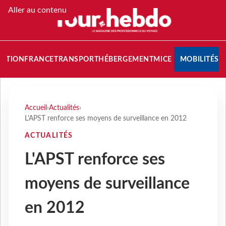
Aller au contenu
NATION
FRANCE
TRANSPORT
HÉBERGEMENT
MICE
MOBILITÉS
Accueil
›
Actualités
›
L'APST renforce ses moyens de surveillance en 2012
ACTUALITÉS
L'APST renforce ses
moyens de surveillance
en 2012