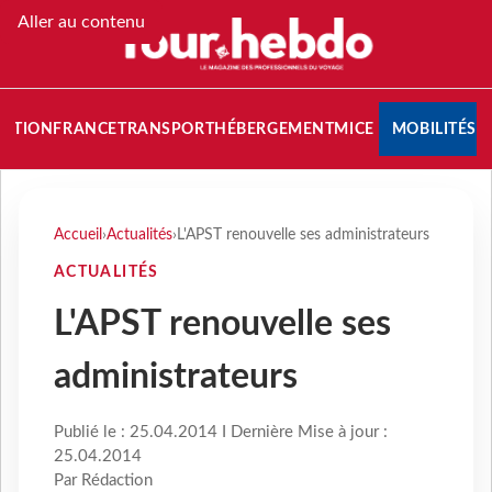
Aller au contenu
NATION
FRANCE
TRANSPORT
HÉBERGEMENT
MICE
MOBILITÉS
Accueil
›
Actualités
›
L'APST renouvelle ses administrateurs
ACTUALITÉS
L'APST renouvelle ses
administrateurs
Publié le : 25.04.2014 I Dernière Mise à jour :
25.04.2014
Par Rédaction