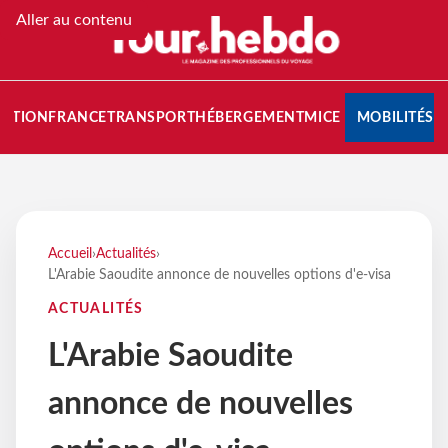
Aller au contenu
NATION
FRANCE
TRANSPORT
HÉBERGEMENT
MICE
MOBILITÉS
Accueil
›
Actualités
›
L'Arabie Saoudite annonce de nouvelles options d'e-visa
ACTUALITÉS
L'Arabie Saoudite
annonce de nouvelles