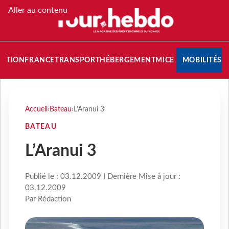
Aller au contenu
NATION
FRANCE
TRANSPORT
HÉBERGEMENT
MICE
MOBILITÉS
Accueil
›
Bateau
›
L’Aranui 3
BATEAU
L’Aranui 3
Publié le : 03.12.2009 I Dernière Mise à jour :
03.12.2009
Par Rédaction