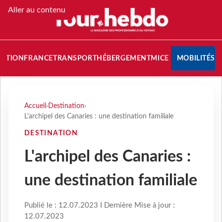
Aller au contenu
NATION
FRANCE
TRANSPORT
HÉBERGEMENT
MICE
MOBILITÉS
Accueil
›
Destination
›
L'archipel des Canaries : une destination familiale
DESTINATION
L'archipel des Canaries :
une destination familiale
Publié le : 12.07.2023 I Dernière Mise à jour :
12.07.2023