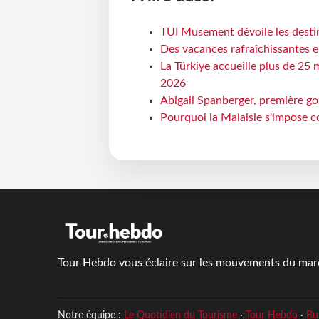
TUI Musement dévoile les destin
Des vacances rafraîchissantes e
La Türkiye accueille plus de 25 
2026
Abigail Spanberger, première go
Pourquoi la Malaisie s'impose c
Tour Hebdo vous éclaire sur les mouvements du march
Notre équipe :
Le Quotidien du Tourisme
·
Tour Hebdo
·
Bu