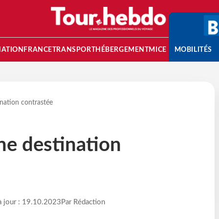
NATION
FRANCE
TRANSPORT
HÉBERGEMENT
MICE
MOBILITÉS
ination contrastée
une destination
à jour : 19.10.2023
Par Rédaction