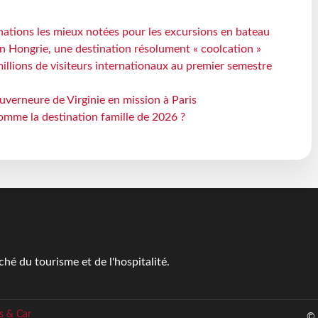
ations les mieux notées pour les excursions en bateau
n Hongrie, une destination résolument « coolcation »
millions de visiteurs internationaux au premier semestre
uverneure de Virginie en mission à Paris
omme la destination famille de 2026 ?
é du tourisme et de l'hospitalité.
s & Car
© 