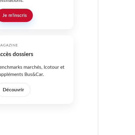
estinations.
Je m'inscris
AGAZINE
ccès dossiers
enchmarks marchés, Icotour et
uppléments Bus&Car.
Découvrir