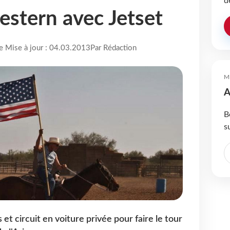
d
stern avec Jetset
re Mise à jour : 04.03.2013
Par Rédaction
M
A
B
s
et circuit en voiture privée pour faire le tour