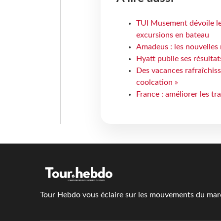
TUI Musement dévoile les
excursions en bateau
Amadeus : les nouvelles 
Hyatt publie ses résulta
Des vacances rafraîchiss
coolcation »
France : améliorer les tr
Tour Hebdo vous éclaire sur les mouvements du march