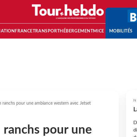
NATION
FRANCE
TRANSPORT
HÉBERGEMENT
MICE
MOBILITÉS
N
en ranchs pour une ambiance western avec Jetset
L
D
n ranchs pour une
d