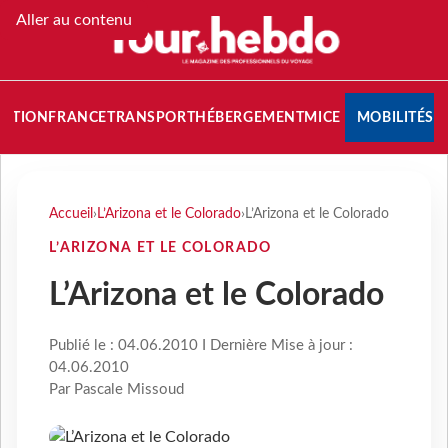
Aller au contenu
NATION
FRANCE
TRANSPORT
HÉBERGEMENT
MICE
MOBILITÉS
Accueil
›
L’Arizona et le Colorado
›
L’Arizona et le Colorado
L’ARIZONA ET LE COLORADO
L’Arizona et le Colorado
Publié le : 04.06.2010 I Dernière Mise à jour :
04.06.2010
Par Pascale Missoud