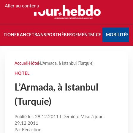
Aller au contenu
NATION
FRANCE
TRANSPORT
HÉBERGEMENT
MICE
MOBILITÉS
Accueil
›
Hôtel
›
L’Armada, à Istanbul (Turquie)
HÔTEL
L’Armada, à Istanbul
(Turquie)
Publié le : 29.12.2011 I Dernière Mise à jour :
29.12.2011
Par Rédaction