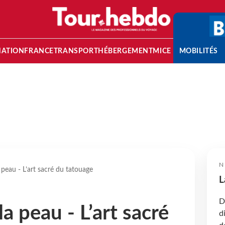
NATION
FRANCE
TRANSPORT
HÉBERGEMENT
MICE
MOBILITÉS
N
 peau - L’art sacré du tatouage
L
D
la peau - L’art sacré
d