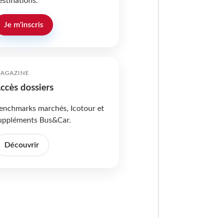
estinations.
Je m'inscris
AGAZINE
ccès dossiers
enchmarks marchés, Icotour et
uppléments Bus&Car.
Découvrir