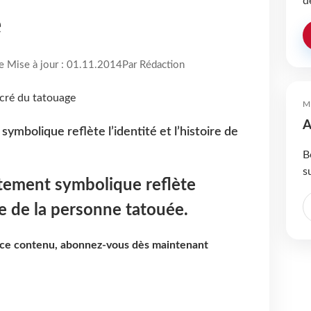
d
e
re Mise à jour : 01.11.2014
Par Rédaction
M
A
mbolique reflète l’identité et l’histoire de
B
s
ement symbolique reflète
ire de la personne tatouée.
e ce contenu, abonnez-vous dès maintenant