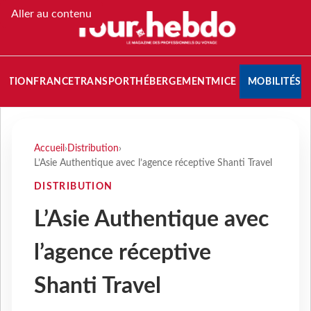
Aller au contenu
NATION
FRANCE
TRANSPORT
HÉBERGEMENT
MICE
MOBILITÉS
Accueil
›
Distribution
›
L’Asie Authentique avec l’agence réceptive Shanti Travel
DISTRIBUTION
L’Asie Authentique avec
l’agence réceptive
Shanti Travel