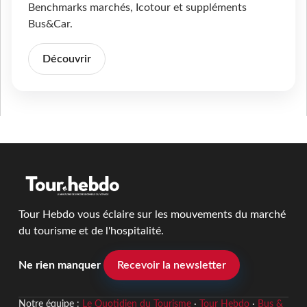
Benchmarks marchés, Icotour et suppléments
Bus&Car.
Découvrir
Tour Hebdo vous éclaire sur les mouvements du marché
du tourisme et de l'hospitalité.
Ne rien manquer
Recevoir la newsletter
Notre équipe :
Le Quotidien du Tourisme
·
Tour Hebdo
·
Bus &