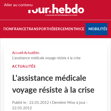
Aller au contenu
NATION
FRANCE
TRANSPORT
HÉBERGEMENT
MICE
MOBILITÉS
Accueil
›
Actualités
›
L'assistance médicale voyage résiste à la crise
ACTUALITÉS
L'assistance médicale
voyage résiste à la crise
Publié le : 22.05.2012 I Dernière Mise à jour :
22.05.2012