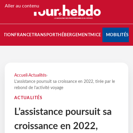
Aller au contenu
NATION
FRANCE
TRANSPORT
HÉBERGEMENT
MICE
MOBILITÉS
Accueil
›
Actualités
›
L’assistance poursuit sa croissance en 2022, tirée par le
rebond de l’activité voyage
ACTUALITÉS
L’assistance poursuit sa
croissance en 2022,