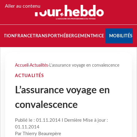
Aller au contenu
NATION
FRANCE
TRANSPORT
HÉBERGEMENT
MICE
MOBILITÉS
Accueil
›
Actualités
›
L’assurance voyage en convalescence
ACTUALITÉS
L’assurance voyage en
convalescence
Publié le : 01.11.2014 I Dernière Mise à jour :
01.11.2014
Par Thierry Beaurepère