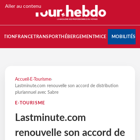
Aller au contenu
NATION
FRANCE
TRANSPORT
HÉBERGEMENT
MICE
MOBILITÉS
Accueil
›
E-Tourisme
›
Lastminute.com renouvelle son accord de distribution
pluriannuel avec Sabre
E-TOURISME
Lastminute.com
renouvelle son accord de