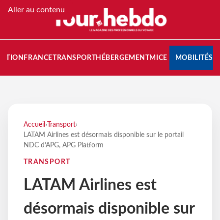
Aller au contenu
NATION
FRANCE
TRANSPORT
HÉBERGEMENT
MICE
MOBILITÉS
Accueil
›
Transport
›
LATAM Airlines est désormais disponible sur le portail
NDC d’APG, APG Platform
TRANSPORT
LATAM Airlines est
désormais disponible sur