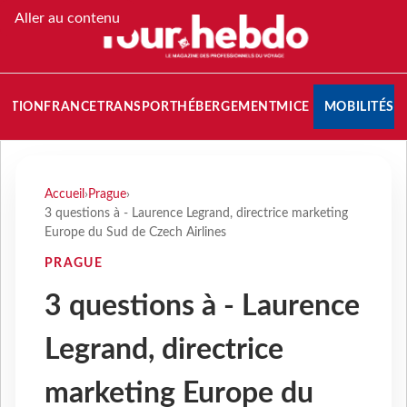
Aller au contenu
NATION
FRANCE
TRANSPORT
HÉBERGEMENT
MICE
MOBILITÉS
Accueil
›
Prague
›
3 questions à - Laurence Legrand, directrice marketing
Europe du Sud de Czech Airlines
PRAGUE
3 questions à - Laurence
Legrand, directrice
marketing Europe du