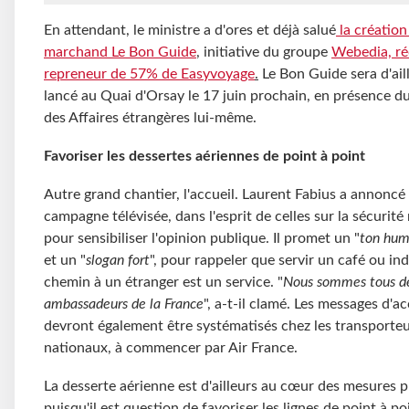
En attendant, le ministre a d'ores et déjà salué
la création
marchand Le Bon Guide
,
initiative du groupe
Webedia, ré
repreneur de 57% de Easyvoyage
.
Le Bon Guide sera d'ail
lancé au Quai d'Orsay le 17 juin prochain, en présence du
des Affaires étrangères lui-même.
Favoriser les dessertes aériennes de point à point
Autre grand chantier, l'accueil. Laurent Fabius a annoncé
campagne télévisée, dans l'esprit de celles sur la sécurité 
pour sensibiliser l'opinion publique. Il promet un "
ton hum
et un "
slogan fort
", pour rappeler que servir un café ou ind
chemin à un étranger est un service. "
Nous sommes tous d
ambassadeurs de la France
", a-t-il clamé. Les messages d'ac
devront également être systématisés chez les transporte
nationaux, à commencer par Air France.
La desserte aérienne est d'ailleurs au cœur des mesures p
puisqu'il est question de favoriser les lignes de point à po