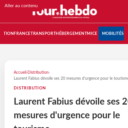
Aller au contenu
NATION
FRANCE
TRANSPORT
HÉBERGEMENT
MICE
MOBILITÉS
Accueil
›
Distribution
›
Laurent Fabius dévoile ses 20 mesures d'urgence pour le tourism
DISTRIBUTION
Laurent Fabius dévoile ses 
mesures d'urgence pour le