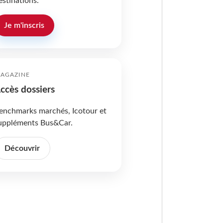
estinations.
Je m'inscris
AGAZINE
ccès dossiers
enchmarks marchés, Icotour et
uppléments Bus&Car.
Découvrir