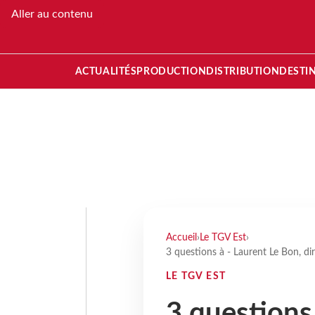
Aller au contenu
ACTUALITÉS
PRODUCTION
DISTRIBUTION
DESTI
Accueil
›
Le TGV Est
›
3 questions à - Laurent Le Bon, 
LE TGV EST
3 questions