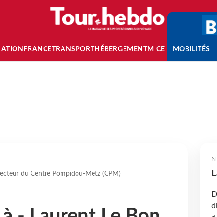
NATION
FRANCE
TRANSPORT
HÉBERGEMENT
MICE
MOBILITÉS
N
L
directeur du Centre Pompidou-Metz (CPM)
D
d
 à - Laurent Le Bon,