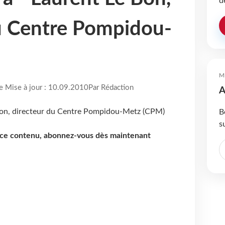
d
u Centre Pompidou-
M
re Mise à jour : 10.09.2010
Par Rédaction
A
B
s
e ce contenu, abonnez-vous dès maintenant