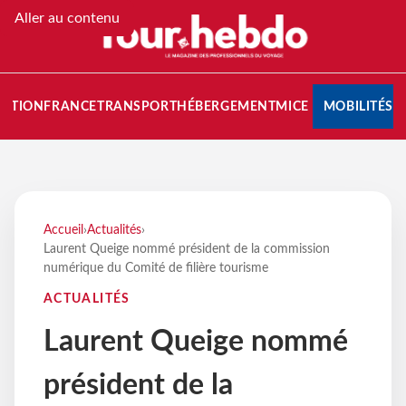
Aller au contenu
NATION
FRANCE
TRANSPORT
HÉBERGEMENT
MICE
MOBILITÉS
Accueil
›
Actualités
›
Laurent Queige nommé président de la commission
numérique du Comité de filière tourisme
ACTUALITÉS
Laurent Queige nommé
président de la