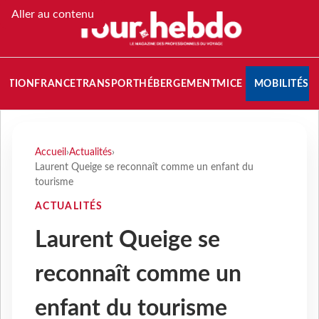
Aller au contenu
NATION
FRANCE
TRANSPORT
HÉBERGEMENT
MICE
MOBILITÉS
Accueil
›
Actualités
›
Laurent Queige se reconnaît comme un enfant du
tourisme
ACTUALITÉS
Laurent Queige se
reconnaît comme un
enfant du tourisme