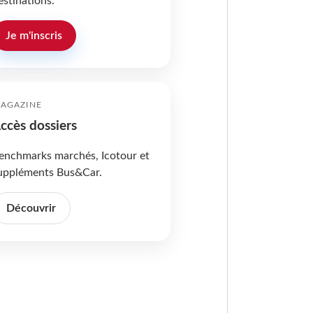
estinations.
Je m'inscris
AGAZINE
ccès dossiers
enchmarks marchés, Icotour et
uppléments Bus&Car.
Découvrir