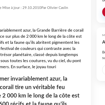
d
re Mise à jour : 29.10.2010
Par Olivier Caslin
ariablement azur, la Grande Barrière de corail
M
fice sur plus de 2 000 km le long de la côte est
A
fs et la faune qu’ils abritent pigmentent les
 festival de couleurs qui contraste avec la
B
 trésor planétaire, classé depuis longtemps
s
 sous toutes les coutures, vu du ciel, du pont
mers. En surface, le joyau touri
mer invariablement azur, la
orail tire un véritable feu
de 2 000 km le long de la côte est
600 récifs et la faune qu’ils