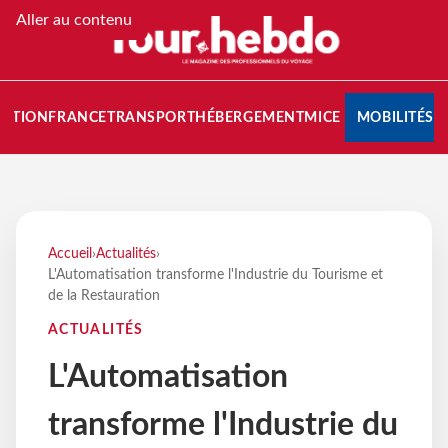
Aller au contenu
NATION
FRANCE
TRANSPORT
HÉBERGEMENT
MICE
MOBILITÉS
Accueil
›
Actualités
›
L'Automatisation transforme l'Industrie du Tourisme et
de la Restauration
ACTUALITÉS
L'Automatisation
transforme l'Industrie du