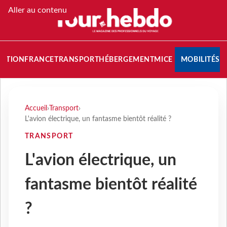
Aller au contenu
NATION
FRANCE
TRANSPORT
HÉBERGEMENT
MICE
MOBILITÉS
Accueil
›
Transport
›
L'avion électrique, un fantasme bientôt réalité ?
TRANSPORT
L'avion électrique, un
fantasme bientôt réalité
?