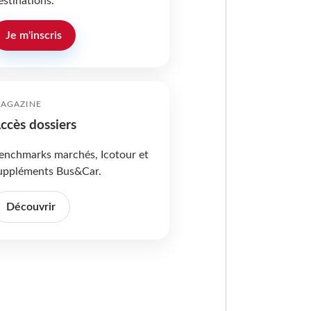
estinations.
Je m'inscris
AGAZINE
ccès dossiers
enchmarks marchés, Icotour et
uppléments Bus&Car.
Découvrir