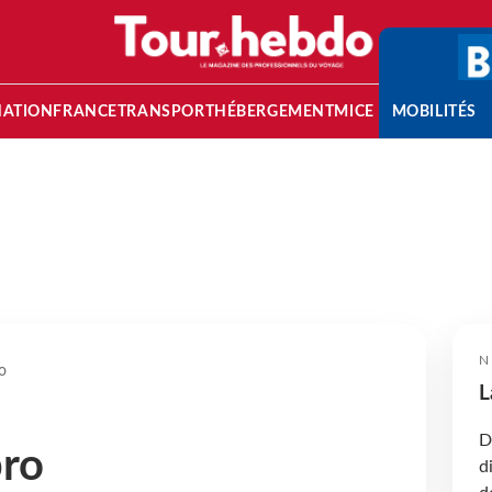
NATION
FRANCE
TRANSPORT
HÉBERGEMENT
MICE
MOBILITÉS
N
o
L
D
pro
d