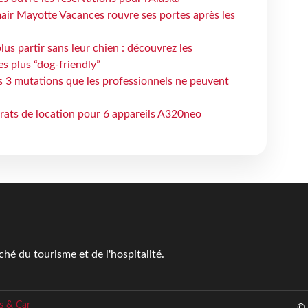
air Mayotte Vacances rouvre ses portes après les
lus partir sans leur chien : découvrez les
es plus “dog-friendly”
s 3 mutations que les professionnels ne peuvent
trats de location pour 6 appareils A320neo
é du tourisme et de l'hospitalité.
s & Car
© 