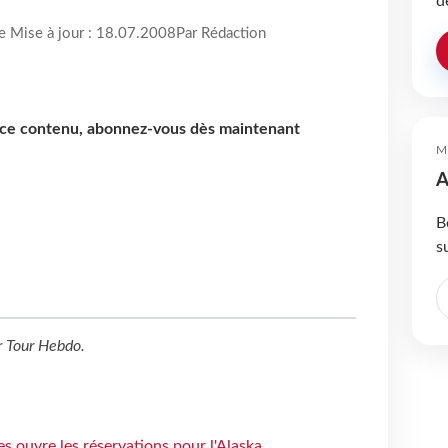
d
re Mise à jour : 18.07.2008
Par Rédaction
e ce contenu, abonnez-vous dès maintenant
M
A
B
s
r
Tour Hebdo
.
s ouvre les réservations pour l'Alaska