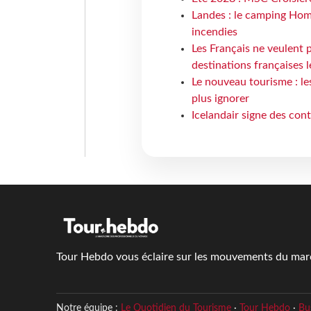
Landes : le camping Hom
incendies
Les Français ne veulent p
destinations françaises l
Le nouveau tourisme : le
plus ignorer
Icelandair signe des con
Tour Hebdo vous éclaire sur les mouvements du march
Notre équipe :
Le Quotidien du Tourisme
·
Tour Hebdo
·
Bu