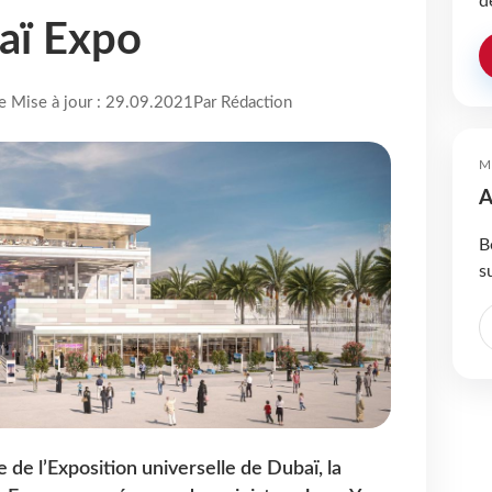
d
aï Expo
re Mise à jour : 29.09.2021
Par Rédaction
M
A
B
s
 de l’Exposition universelle de Dubaï, la