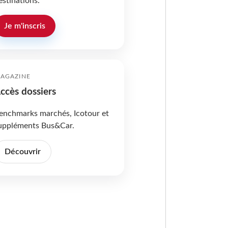
estinations.
Je m'inscris
AGAZINE
ccès dossiers
enchmarks marchés, Icotour et
uppléments Bus&Car.
Découvrir