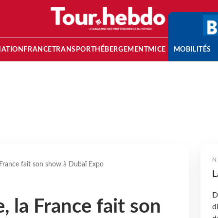
NATION
FRANCE
TRANSPORT
HÉBERGEMENT
MICE
MOBILITÉS
N
 France fait son show à Dubaï Expo
L
D
, la France fait son
d