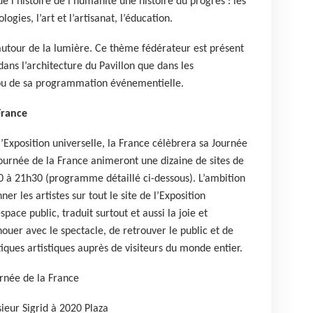
e l’histoire de l’humanité une histoire du progrès : les
logies, l’art et l’artisanat, l’éducation.
e autour de la lumière. Ce thème fédérateur est présent
dans l’architecture du Pavillon que dans les
 ou de sa programmation événementielle.
France
’Exposition universelle, la France célèbrera sa Journée
ournée de la France animeront une dizaine de sites de
00 à 21h30 (programme détaillé ci-dessous). L’ambition
er les artistes sur tout le site de l’Exposition
space public, traduit surtout et aussi la joie et
nouer avec le spectacle, de retrouver le public et de
iques artistiques auprès de visiteurs du monde entier.
urnée de la France
ieur Sigrid à 2020 Plaza