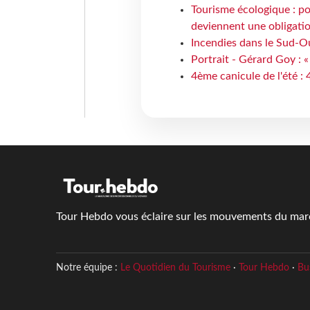
Tourisme écologique : po
deviennent une obligatio
Incendies dans le Sud-Ou
Portrait - Gérard Goy : «
4ème canicule de l'été :
Tour Hebdo vous éclaire sur les mouvements du march
Notre équipe :
Le Quotidien du Tourisme
·
Tour Hebdo
·
Bu