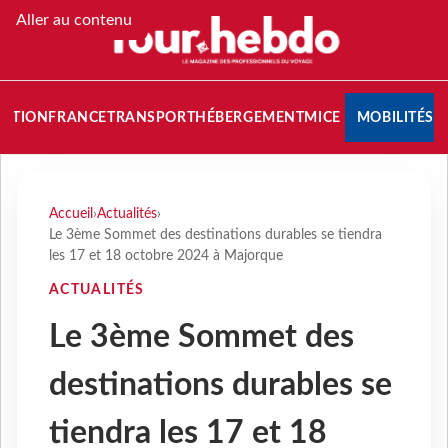
Aller au contenu
NATION
FRANCE
TRANSPORT
HÉBERGEMENT
MICE
MOBILITÉS
Accueil
›
Actualités
›
Le 3ème Sommet des destinations durables se tiendra
les 17 et 18 octobre 2024 à Majorque
ACTUALITÉS
Le 3ème Sommet des
destinations durables se
tiendra les 17 et 18