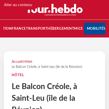
Aller au contenu
NATION
FRANCE
TRANSPORT
HÉBERGEMENT
MICE
MOBILITÉS
Accueil
›
Hôtel
›
Le Balcon Créole, à Saint-Leu (île de la Réunion)
HÔTEL
Le Balcon Créole, à
Saint-Leu (île de la