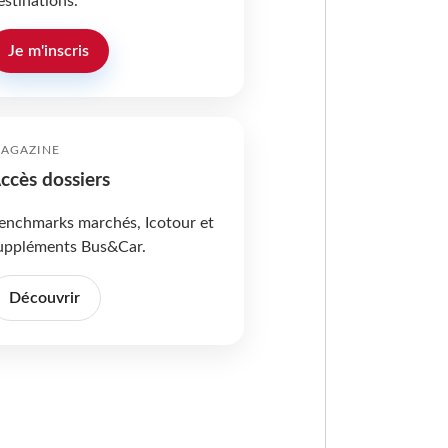
estinations.
Je m'inscris
AGAZINE
ccès dossiers
enchmarks marchés, Icotour et
uppléments Bus&Car.
Découvrir