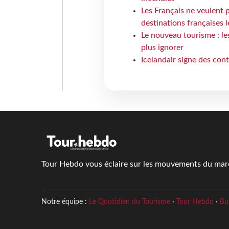
Les Français ne veulent p
destinations françaises l
Le nouveau tourisme : le
plus ignorer
Icelandair signe des con
Tour Hebdo vous éclaire sur les mouvements du march
Notre équipe :
Le Quotidien du Tourisme
·
Tour Hebdo
·
Bu