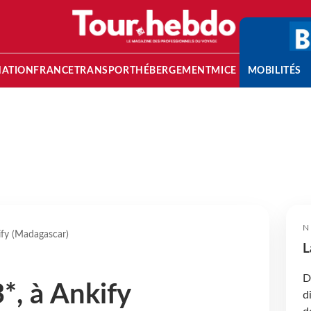
NATION
FRANCE
TRANSPORT
HÉBERGEMENT
MICE
MOBILITÉS
N
ify (Madagascar)
L
D
*, à Ankify
d