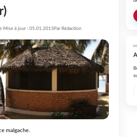
d
r)
re Mise à jour : 05.01.2013
Par Rédaction
M
A
B
s
ce malgache.