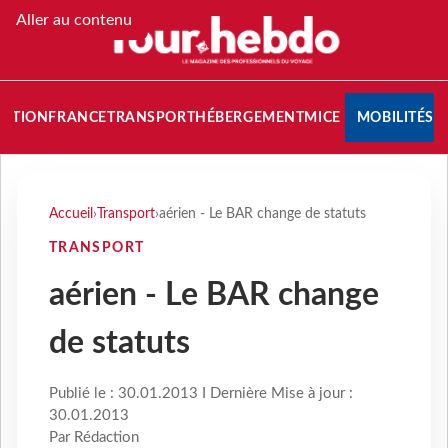
Aller au contenu
NATION
FRANCE
TRANSPORT
HÉBERGEMENT
MICE
MOBILITÉS
Accueil
›
Transport
›
aérien - Le BAR change de statuts
TRANSPORT
aérien - Le BAR change
de statuts
Publié le : 30.01.2013 I Dernière Mise à jour :
30.01.2013
Par Rédaction