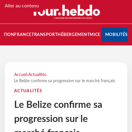
Aller au contenu
NATION
FRANCE
TRANSPORT
HÉBERGEMENT
MICE
MOBILITÉS
Accueil
›
Actualités
›
Le Belize confirme sa progression sur le marché français
ACTUALITÉS
Le Belize confirme sa
progression sur le