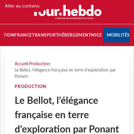
Aller au contenu
NATION
FRANCE
TRANSPORT
HÉBERGEMENT
MICE
MOBILITÉS
Accueil
›
Production
›
Le Bellot, l’élégance française en terre d’exploration par
Ponant
PRODUCTION
Le Bellot, l’élégance
française en terre
d’exploration par Ponant