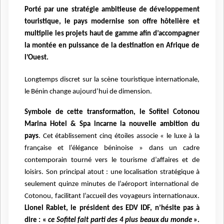
Porté par une stratégie ambitieuse de développement
touristique, le pays modernise son offre hôtelière et
multiplie les projets haut de gamme afin d’accompagner
la montée en puissance de la destination en Afrique de
l’Ouest.
Longtemps discret sur la scène touristique internationale,
le Bénin change aujourd’hui de dimension.
Symbole de cette transformation, le Sofitel Cotonou
Marina Hotel & Spa
incarne la nouvelle ambition du
pays
. Cet
é
tablissement cinq
é
toiles associe
«
le luxe
à
la
fran
ç
aise et l
’é
l
é
gance b
é
ninoise
»
dans un cadre
contemporain tourn
é
vers le tourisme d
’
affaires et de
loisirs. Son principal atout : une localisation strat
é
gique
à
seulement quinze minutes de l
’
a
é
roport international de
Cotonou, facilitant l
’
accueil des voyageurs internationaux.
Lionel Rabiet, le président des EDV IDF, n’hésite pas à
dire : «
ce Sofitel fait parti des 4 plus beaux du monde
».