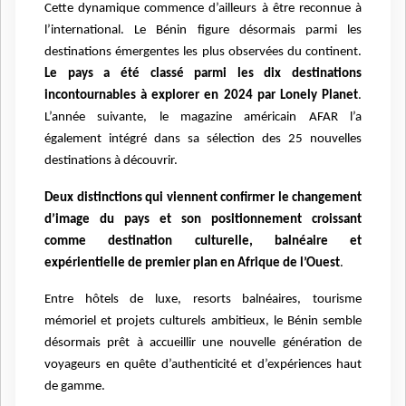
Cette dynamique commence d’ailleurs à être reconnue à
l’international. Le Bénin figure désormais parmi les
destinations émergentes les plus observées du continent.
Le pays a été classé parmi les dix destinations
incontournables à explorer en 2024 par Lonely Planet
.
L
’
ann
é
e suivante, le magazine am
é
ricain AFAR
l
’
a
é
galement int
é
gr
é
dans sa s
é
lection des 25 nouvelles
destinations
à
d
é
couvrir.
Deux distinctions qui viennent confirmer le changement
d’image du pays et son positionnement croissant
comme destination culturelle, balnéaire et
expérientielle de premier plan en Afrique de l’Ouest
.
Entre hôtels de luxe, resorts balnéaires, tourisme
mémoriel et projets culturels ambitieux, le Bénin semble
désormais prêt à accueillir une nouvelle génération de
voyageurs en quête d’authenticité et d’expériences haut
de gamme.