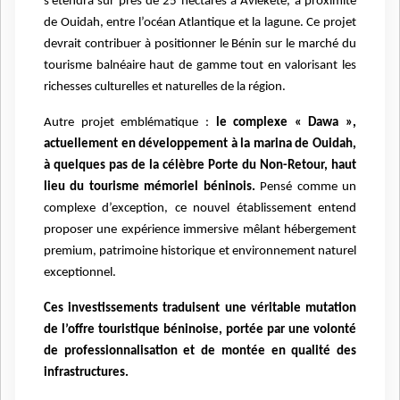
s
’é
tendra sur pr
è
s de 25 hectares
à
Avl
é
k
é
t
é
,
à
proximit
é
de Ouidah, entre l
’
oc
é
an Atlantique et la lagune. Ce projet
devrait contribuer
à
positionner le B
é
nin sur le march
é
du
tourisme baln
é
aire haut de gamme tout en valorisant les
richesses culturelles et naturelles de la r
é
gion.
Autre projet emblématique :
le complexe « Dawa »,
actuellement en développement à la marina de Ouidah,
à quelques pas de la célèbre Porte du Non-Retour, haut
lieu du tourisme mémoriel béninois.
Pensé comme un
complexe d’exception, ce nouvel établissement entend
proposer une expérience immersive mêlant hébergement
premium, patrimoine historique et environnement naturel
exceptionnel.
Ces investissements traduisent une véritable mutation
de l’offre touristique béninoise, portée par une volonté
de professionnalisation et de montée en qualité des
infrastructures.