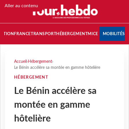
Aller au contenu
NATION
FRANCE
TRANSPORT
HÉBERGEMENT
MICE
MOBILITÉS
Accueil
›
Hébergement
›
Le Bénin accélère sa montée en gamme hôtelière
HÉBERGEMENT
Le Bénin accélère sa
montée en gamme
hôtelière