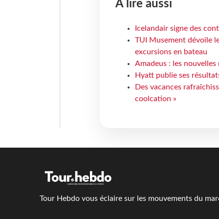
À lire aussi
Icelandair signe des con
TUI Musement dévoile les
excursions en bateau
Amadeus : les nouvelles 
Hyatt publie ses résulta
Des vacances rafraîchiss
coolcation »
Tour Hebdo vous éclaire sur les mouvements du march