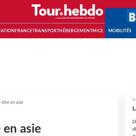
NATION
FRANCE
TRANSPORT
HÉBERGEMENT
MICE
MOBILITÉS
N
-être en asie
L
D
 en asie
d