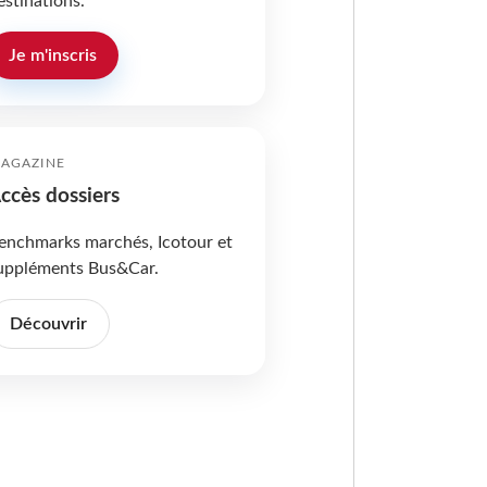
estinations.
Je m'inscris
AGAZINE
ccès dossiers
enchmarks marchés, Icotour et
uppléments Bus&Car.
Découvrir