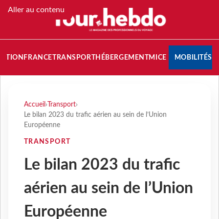
Aller au contenu
NATION
FRANCE
TRANSPORT
HÉBERGEMENT
MICE
MOBILITÉS
Accueil
›
Transport
›
Le bilan 2023 du trafic aérien au sein de l’Union
Européenne
TRANSPORT
Le bilan 2023 du trafic
aérien au sein de l’Union
Européenne