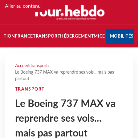
Aller au contenu
NATION
FRANCE
TRANSPORT
HÉBERGEMENT
MICE
MOBILITÉS
Accueil
›
Transport
›
Le Boeing 737 MAX va reprendre ses vols... mais pas
partout
TRANSPORT
Le Boeing 737 MAX va
reprendre ses vols...
mais pas partout