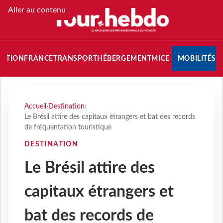
Aller au contenu
NATION
FRANCE
TRANSPORT
HÉBERGEMENT
MICE
MOBILITÉS
Accueil
›
Destination
›
Le Brésil attire des capitaux étrangers et bat des records
de fréquentation touristique
DESTINATION
Le Brésil attire des
capitaux étrangers et
bat des records de