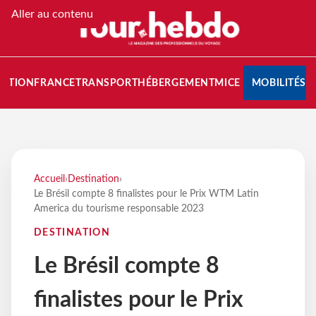
Aller au contenu
NATION
FRANCE
TRANSPORT
HÉBERGEMENT
MICE
MOBILITÉS
Accueil
›
Destination
›
Le Brésil compte 8 finalistes pour le Prix WTM Latin
America du tourisme responsable 2023
DESTINATION
Le Brésil compte 8
finalistes pour le Prix