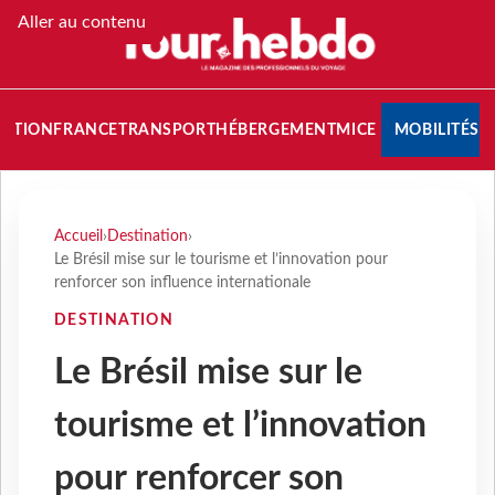
Aller au contenu
NATION
FRANCE
TRANSPORT
HÉBERGEMENT
MICE
MOBILITÉS
Accueil
›
Destination
›
Le Brésil mise sur le tourisme et l’innovation pour
renforcer son influence internationale
DESTINATION
Le Brésil mise sur le
tourisme et l’innovation
pour renforcer son