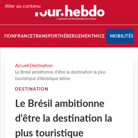
Aller au contenu
NATION
FRANCE
TRANSPORT
HÉBERGEMENT
MICE
MOBILITÉS
Accueil
›
Destination
›
Le Brésil ambitionne d'être la destination la plus
touristique d'Amérique latine
DESTINATION
Le Brésil ambitionne
d'être la destination la
plus touristique