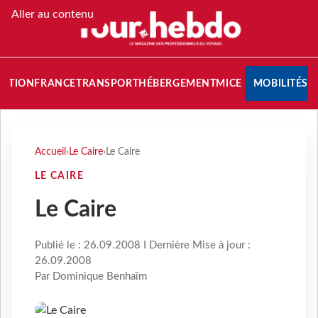
Aller au contenu
NATION
FRANCE
TRANSPORT
HÉBERGEMENT
MICE
MOBILITÉS
Accueil
›
Le Caire
›
Le Caire
LE CAIRE
Le Caire
Publié le : 26.09.2008 I Dernière Mise à jour :
26.09.2008
Par Dominique Benhaïm