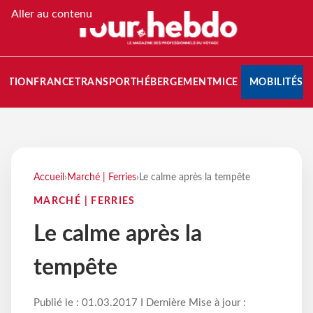
Aller au contenu
NATION
FRANCE
TRANSPORT
HÉBERGEMENT
MICE
MOBILITÉS
Accueil
›
Marché | Ferries
›
Le calme après la tempête
MARCHÉ | FERRIES
Le calme après la
tempête
Publié le : 01.03.2017 I Dernière Mise à jour :