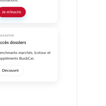
estinations.
Je m'inscris
AGAZINE
ccès dossiers
enchmarks marchés, Icotour et
uppléments Bus&Car.
Découvrir