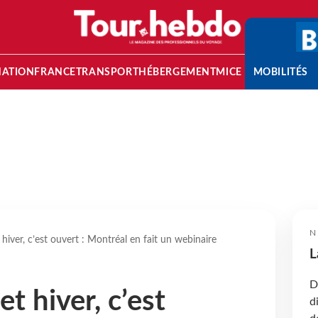
NATION
FRANCE
TRANSPORT
HÉBERGEMENT
MICE
MOBILITÉS
N
hiver, c’est ouvert : Montréal en fait un webinaire
L
D
t hiver, c’est
d