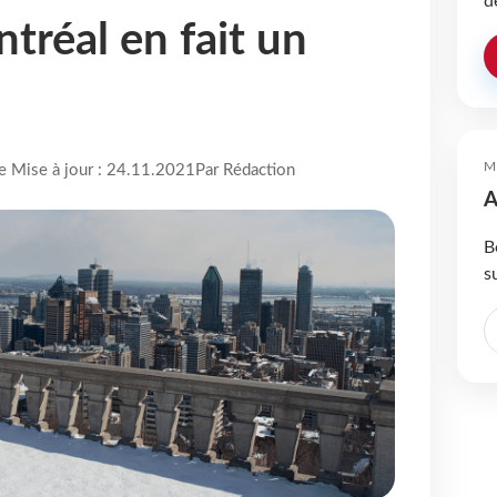
d
tréal en fait un
M
re Mise à jour : 24.11.2021
Par Rédaction
A
B
s