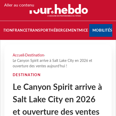
Aller au contenu
NATION
FRANCE
TRANSPORT
HÉBERGEMENT
MICE
MOBILITÉS
Accueil
›
Destination
›
Le Canyon Spirit arrive à Salt Lake City en 2026 et
ouverture des ventes aujourd’hui !
DESTINATION
Le Canyon Spirit arrive à
Salt Lake City en 2026
et ouverture des ventes