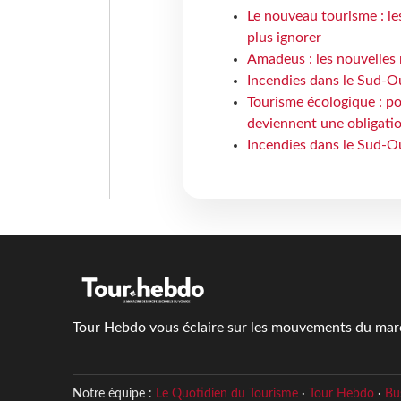
Le nouveau tourisme : le
plus ignorer
Amadeus : les nouvelles 
Incendies dans le Sud-Oue
Tourisme écologique : po
deviennent une obligatio
Incendies dans le Sud-Ou
Tour Hebdo vous éclaire sur les mouvements du march
Notre équipe :
Le Quotidien du Tourisme
·
Tour Hebdo
·
Bu