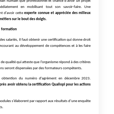
 plan humain que professionnel et chance d’avoir un projet
édiatement en mobilisant tout son savoir-faire. Une
t d’avoir cette
experte connue et appréciée des milieux
métiers sur le bout des doigts.
e formation
s salariés, il faut obtenir une certification qui donne droit
oncourant au développement de compétences et à les faire
e de qualité qui atteste que l’organisme répond à des critères
tions seront dispensées par des formateurs compétents.
et obtention du numéro d'agrément en décembre 2023.
ès avoir obtenu la certification Qualiopi pour les actions
modules s’élaborent par rapport aux résultats d’une enquête
ts.