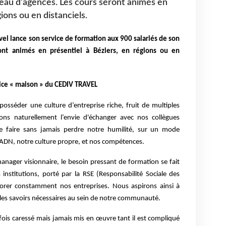
seau d’agences. Les cours seront animés en
ions ou en distanciels.
vel lance son service de formation aux 900 salariés de son
ront animés en présentiel à Béziers, en régions ou en
vice « maison » du CEDIV TRAVEL
osséder une culture d’entreprise riche, fruit de multiples
vons naturellement l’envie d'échanger avec nos collègues
e faire sans jamais perdre notre humilité, sur un mode
 ADN, notre culture propre, et nos compétences.
nager visionnaire, le besoin pressant de formation se fait
 institutions, porté par la RSE (Responsabilité Sociale des
éliorer constamment nos entreprises. Nous aspirons ainsi à
 les savoirs nécessaires au sein de notre communauté.
ois caressé mais jamais mis en œuvre tant il est compliqué