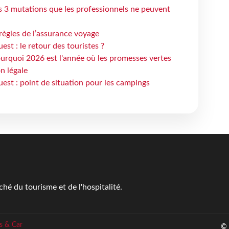
s 3 mutations que les professionnels ne peuvent
règles de l’assurance voyage
st : le retour des touristes ?
urquoi 2026 est l'année où les promesses vertes
n légale
est : point de situation pour les campings
é du tourisme et de l'hospitalité.
s & Car
© 