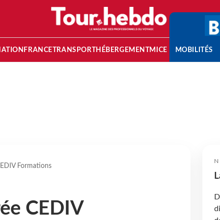
NATION
FRANCE
TRANSPORT
HÉBERGEMENT
MICE
MOBILITÉS
N
CEDIV Formations
L
D
rée CEDIV
d