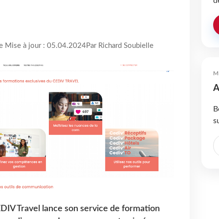
d
re Mise à jour : 05.04.2024
Par Richard Soubielle
M
A
B
s
EDIV Travel lance son service de formation