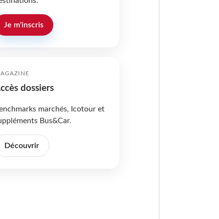
estinations.
Je m'inscris
AGAZINE
ccès dossiers
enchmarks marchés, Icotour et
uppléments Bus&Car.
Découvrir