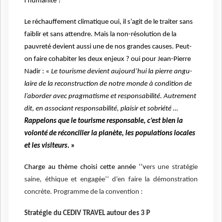
l’humanité ?
Le réchauffement climatique oui, il s’agit de le traiter sans
faiblir et sans attendre. Mais la non-résolution de la
pauvreté devient aussi une de nos grandes causes. Peut-
on faire cohabi­ter les deux enjeux ? oui pour Jean-Pierre
Na­dir : «
Le tou­risme devient aujourd’hui la pierre angu­
laire de la reconstruction de notre monde à condition de
l’aborder avec pragma­tisme et responsabilité. Autrement
dit, en associant responsabilité, plaisir et sobrié­té …
Rappelons que le tourisme respon­sable, c’est bien la
volonté de réconcilier la planète, les populations locales
et les visiteurs
. »
Charge au thème choisi cette année ‘’v
ers une stratégie
saine, éthique et engagée’’ d’en faire la démonstration
concrète. Programme de la convention :
Stratégie du CEDIV TRAVEL autour des 3 P