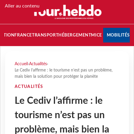
Aller au contenu
NATION
FRANCE
TRANSPORT
HÉBERGEMENT
MICE
MOBILITÉS
Accueil
›
Actualités
›
Le Cediv l’affirme : le tourisme n’est pas un problème,
mais bien la solution pour protéger la planète
ACTUALITÉS
Le Cediv l’affirme : le
tourisme n’est pas un
problème, mais bien la