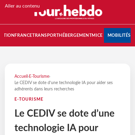
Aller au contenu
NATION
FRANCE
TRANSPORT
HÉBERGEMENT
MICE
MOBILITÉS
Accueil
›
E-Tourisme
›
Le CEDIV se dote d’une technologie IA pour aider ses
adhérents dans leurs recherches
E-TOURISME
Le CEDIV se dote d’une
technologie IA pour