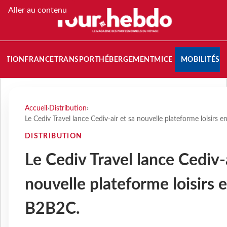
Aller au contenu
NATION
FRANCE
TRANSPORT
HÉBERGEMENT
MICE
MOBILITÉS
Accueil
›
Distribution
›
Le Cediv Travel lance Cediv-air et sa nouvelle plateforme loisirs
DISTRIBUTION
Le Cediv Travel lance Cediv-a
nouvelle plateforme loisirs 
B2B2C.