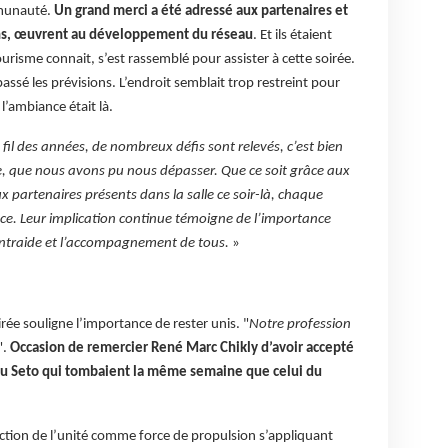
mmunauté.
Un grand merci a été adressé aux partenaires et
 ans, œuvrent au développement du réseau
. Et ils étaient
urisme connait, s’est rassemblé pour assister à cette soirée.
ssé les prévisions. L’endroit semblait trop restreint pour
l’ambiance était là.
u fil des années, de nombreux défis sont relevés, c’est bien
e, que nous avons pu nous dépasser. Que ce soit grâce aux
 partenaires présents dans la salle ce soir-là, chaque
ifice. Leur implication continue témoigne de l’importance
entraide et l’accompagnement de tous.
»
rée souligne l’importance de rester unis. "
Notre profession
".
Occasion de remercier René Marc Chikly d’avoir accepté
du Seto qui tombaient la même semaine que celui du
ction de l’unité comme force de propulsion s’appliquant