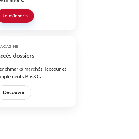
estinations.
Je m'inscris
AGAZINE
ccès dossiers
enchmarks marchés, Icotour et
uppléments Bus&Car.
Découvrir