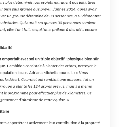
rs plus déterminés, ces projets marquent nos initiatives
ur bien plus grande que prévu. L’année 2024, après avoir
 avec un groupe déterminé de 30 personnes, a su démontrer
 obstacles. Qui aurait cru que ces 30 personnes seraient
, elles l'ont fait, ce qui fut le prélude à des défis encore
lidarité
emportait avec soi un triple objectif : physique bien sûr,
que
. L’ambition consistait à planter des arbres, nettoyer le
 population locale. Adriana Michella poursuit : «
Nous
ns le désert. Ce projet qui semblait une gageure, fut un
 groupe a planté les 124 arbres prévus, mais il a même
ant le programme pour effectuer plus de kilomètres. Ce
agement et d’altruisme de cette équipe.
»
itaire
pants apportèrent activement leur contribution à la propreté