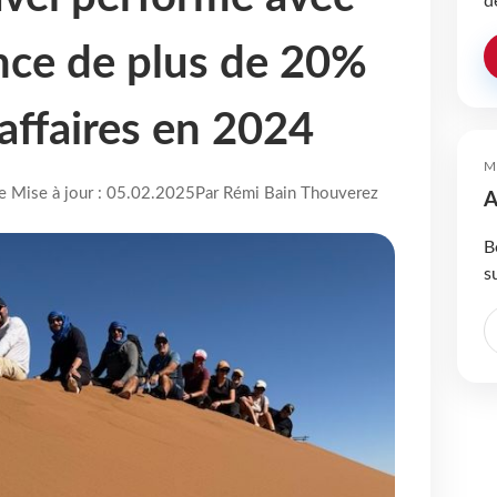
d
nce de plus de 20%
’affaires en 2024
M
re Mise à jour : 05.02.2025
Par Rémi Bain Thouverez
A
B
s