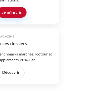
estinations.
Je m'inscris
AGAZINE
ccès dossiers
enchmarks marchés, Icotour et
uppléments Bus&Car.
Découvrir