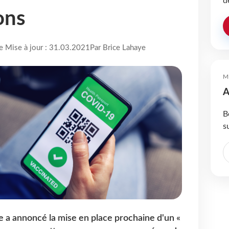
d
ons
re Mise à jour : 31.03.2021
Par Brice Lahaye
M
A
B
s
a annoncé la mise en place prochaine d'un «