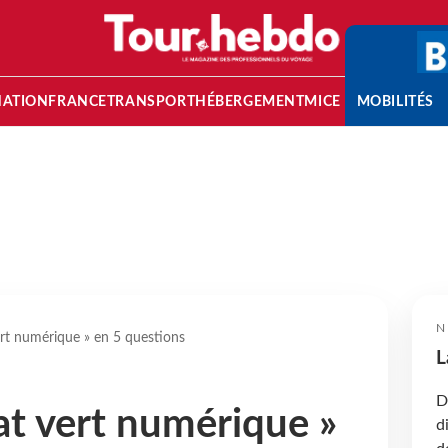
NATION
FRANCE
TRANSPORT
HÉBERGEMENT
MICE
MOBILITÉS
N
vert numérique » en 5 questions
L
D
cat vert numérique »
d